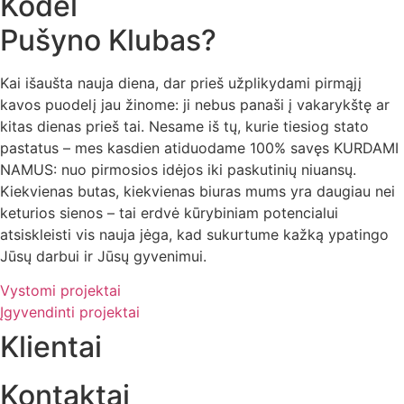
Kodėl
Pušyno Klubas?
Kai išaušta nauja diena, dar prieš užplikydami pirmąjį
kavos puodelį jau žinome: ji nebus panaši į vakarykštę ar
kitas dienas prieš tai. Nesame iš tų, kurie tiesiog stato
pastatus – mes kasdien atiduodame 100% savęs KURDAMI
NAMUS: nuo pirmosios idėjos iki paskutinių niuansų.
Kiekvienas butas, kiekvienas biuras mums yra daugiau nei
keturios sienos – tai erdvė kūrybiniam potencialui
atsiskleisti vis nauja jėga, kad sukurtume kažką ypatingo
Jūsų darbui ir Jūsų gyvenimui.
Vystomi projektai
Įgyvendinti projektai
Klientai
Kontaktai